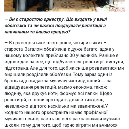
— Ви є старостою оркестру. Що входить у ваші
обов’язки та чи важко поєднувати репетиції з
навчанням та іншою працею?
— В оркестрі я вже шість років, чотири з яких –
староста. Загалом обов’язків є дуже багато, адже у
нашому колективі приблизно 30 учасників. Раніше я
відповідав за все, що відбувається: репетиції, виступи,
підготовка. Але для того, щоб якісніше розвиватися ми
вирішили розділили обов’язки. Тому зараз один із
братів відповідає за музичну частину, інший ― за
відвідування репетицій, маємо економа, також
людину, яка друкує ноти, формує всі папки. Щодо
репетицій, то вони проходять двічі в тиждень,
незалежно від того наскільки ми завантажені.У
жодного нашого оркестранта немає профільної
музичної освіти, навіть не всі з нас закінчили музичні
школи, тому для того, щоб гарно зіграти ми вчимося