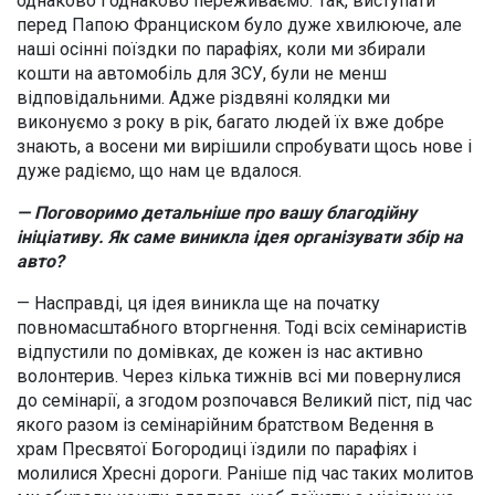
однаково і однаково переживаємо. Так, виступати
перед Папою Франциском було дуже хвилююче, але
наші осінні поїздки по парафіях, коли ми збирали
кошти на автомобіль для ЗСУ, були не менш
відповідальними. Адже різдвяні колядки ми
виконуємо з року в рік, багато людей їх вже добре
знають, а восени ми вирішили спробувати щось нове і
дуже радіємо, що нам це вдалося.
— Поговоримо детальніше про вашу благодійну
ініціативу. Як саме виникла ідея організувати збір на
авто?
— Насправді, ця ідея виникла ще на початку
повномасштабного вторгнення. Тоді всіх семінаристів
відпустили по домівках, де кожен із нас активно
волонтерив. Через кілька тижнів всі ми повернулися
до семінарії, а згодом розпочався Великий піст, під час
якого разом із семінарійним братством Ведення в
храм Пресвятої Богородиці їздили по парафіях і
молилися Хресні дороги. Раніше під час таких молитов