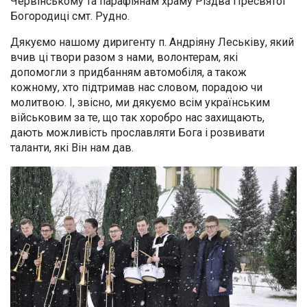
Червінському та парафіянам храму Різдва Пресвятої
Богородиці смт. Рудно.
Дякуємо нашому диригенту п. Андріяну Леськіву, який
вчив ці твори разом з нами, волонтерам, які
допомогли з придбанням автомобіля, а також
кожному, хто підтримав нас словом, порадою чи
молитвою. І, звісно, ми дякуємо всім українським
військовим за те, що так хоробро нас захищають,
дають можливість прославляти Бога і розвивати
таланти, які Він нам дав.