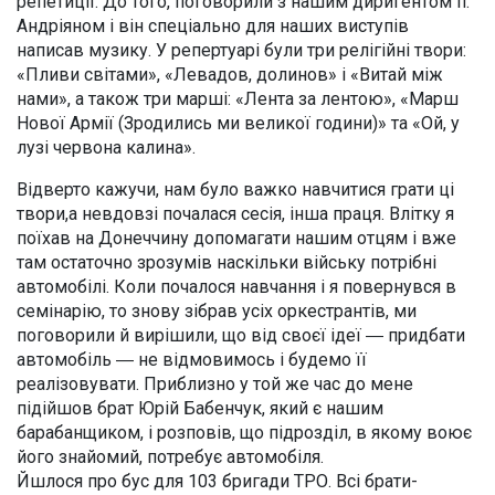
репетиції. До того, поговорили з нашим диригентом п.
Андріяном і він спеціально для наших виступів
написав музику. У репертуарі були три релігійні твори:
«Пливи світами», «Левадов, долинов» і «Витай між
нами», а також три марші: «Лента за лентою», «Марш
Нової Армії (Зродились ми великої години)» та «Ой, у
лузі червона калина».
Відверто кажучи, нам було важко навчитися грати ці
твори,а невдовзі почалася сесія, інша праця. Влітку я
поїхав на Донеччину допомагати нашим отцям і вже
там остаточно зрозумів наскільки війську потрібні
автомобілі. Коли почалося навчання і я повернувся в
семінарію, то знову зібрав усіх оркестрантів, ми
поговорили й вирішили, що від своєї ідеї ― придбати
автомобіль ― не відмовимось і будемо її
реалізовувати. Приблизно у той же час до мене
підійшов брат Юрій Бабенчук, який є нашим
барабанщиком, і розповів, що підрозділ, в якому воює
його знайомий, потребує автомобіля.
Йшлося про бус для 103 бригади ТРО. Всі брати-