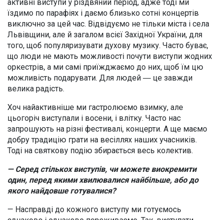
активні виступи у різдвяний період, адже тоді ми
їздимо по парафіях і даємо близько сотні концертів
виключно за цей час. Відвідуємо не тільки міста і села
Львівщини, але й загалом всієї Західної України, для
того, щоб популяризувати духову музику. Часто буває,
що люди не мають можливості почути виступи жодних
оркестрів, а ми самі приїжджаємо до них, щоб їм цю
можливість подарувати. Для людей ― це завжди
велика радість.
Хоч найактивніше ми гастролюємо взимку, але
цьогоріч виступали і восени, і влітку. Часто нас
запрошують на різні фестивалі, концерти. А ще маємо
добру традицію грати на весіллях наших учасників.
Тоді на святкову подію збирається весь колектив.
— Серед стількох виступів, чи можете виокремити
один, перед якими хвилювалися найбільше, або до
якого найдовше готувалися?
— Насправді до кожного виступу ми готуємось