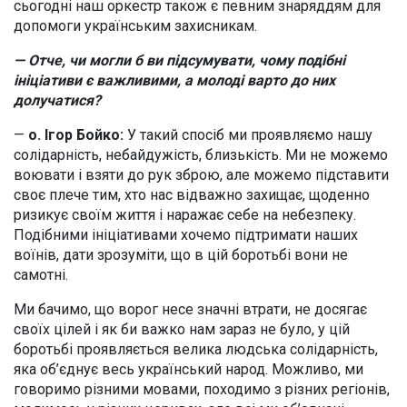
сьогодні наш оркестр також є певним знаряддям для
допомоги українським захисникам.
— Отче, чи могли б ви підсумувати, чому подібні
ініціативи є важливими, а молоді варто до них
долучатися?
—
о. Ігор Бойко:
У такий спосіб ми проявляємо нашу
солідарність, небайдужість, близькість. Ми не можемо
воювати і взяти до рук зброю, але можемо підставити
своє плече тим, хто нас відважно захищає, щоденно
ризикує своїм життя і наражає себе на небезпеку.
Подібними ініціативами хочемо підтримати наших
воїнів, дати зрозуміти, що в цій боротьбі вони не
самотні.
Ми бачимо, що ворог несе значні втрати, не досягає
своїх цілей і як би важко нам зараз не було, у цій
боротьбі проявляється велика людська солідарність,
яка об’єднує весь український народ. Можливо, ми
говоримо різними мовами, походимо з різних регіонів,