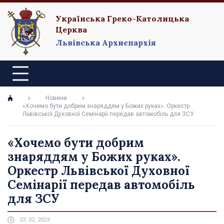
Українська Греко-Католицька
Церква
Львівська Архиєпархія
Новини
«Хочемо бути добрим знаряддям у Божих руках». Оркестр
Львівської Духовної Семінарії передав автомобіль для ЗСУ
«Хочемо бути добрим
знаряддям у Божих руках».
Оркестр Львівської Духовної
Семінарії передав автомобіль
для ЗСУ
23. 02. 2023