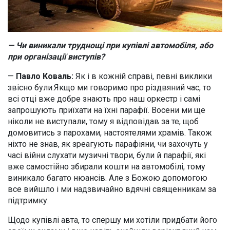
— Чи виникали труднощі при купівлі автомобіля, або
при організації виступів?
—
Павло Коваль:
Як і в кожній справі, певні виклики
звісно були.Якщо ми говоримо про різдвяний час, то
всі отці вже добре знають про наш оркестр і самі
запрошують приїхати на їхні парафії. Восени ми ще
ніколи не виступали, тому я відповідав за те, щоб
домовитись з парохами, настоятелями храмів. Також
ніхто не знав, як зреагують парафіяни, чи захочуть у
часі війни слухати музичні твори, були й парафії, які
вже самостійно збирали кошти на автомобілі, тому
виникало багато нюансів. Але з Божою допомогою
все вийшло і ми надзвичайно вдячні священникам за
підтримку.
Щодо купівлі авта, то спершу ми хотіли придбати його