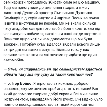
семінаристи погодились збирати саме на цю машину.
Тоді ми приступили до вивчення творів, а вже у
листопаді Духовий оркестр Львівської Духовної
Семінарії під керівництвом Андріяна Леськіва почав
їздити з виступами на парафії. Ми не знали, скільки
часу знадобиться для того, щоб зібрати кошти, але під
час виступів побачили, наскільки наші люди жертовні.
Вони так щиро хотіли нам допомогти, що ми були
вражені. Потрібну суму вдалося зібрали всього лише
за три дні активних виступів. Більше того, у нас
залишилися кошти, за які хочемо придбати ще один
автомобіль.
— Отче, чи сподівались ви, що семінаристам вдасться
зібрати таку значну суму за такий короткий час?
—
о. Ігор Бойко:
Я вірю, що за кожною доброю
справою, яку ми хочемо зробити, стоїть великий Бог,
який допомагає творити добрі справи. Всі ми є лише
інструментом, знаряддям у Його руках. Очевидно, було
певною несподіванкою, що за такий короткий час