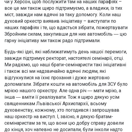
чи у Херсон, щоб послужити там на наших парафіях –
все це ми також щиро підтримуємо, а владики, із тих
міст, завжди нам вдячні за таку допомогу. Коли наш
духовий оркестр виявив ініціативу – виступати по
наших парафіях і те, що вдасться зібрати, пожертвувати
Збройним силам, закупивши для них автомобіль ― цю
гарну ініціативу ми також радо підтримали.
Будь-які ідеї, які наближатимуть день нашої перемоги,
завжди підтримує ректорат, настоятелі семінарії, отці.
Ми радіємо, що наші брати-семінаристи такі ініціативні
і також всі ми надзвичайно вдячні людям, які
відгукнулися на їхнє прохання і дуже жертовно
допомагали. Зібрати кошти на автомобіль для ЗСУ було
мрією нашого оркестру. Але одна річ ― мати мрію, а
інша ― вміти її реалізувати. Тож я щиро дякую усім
священникам Львівської Архиєпархії, всьому
духовенству, кожному, хто погодився і запрошував
наш оркестр на виступ. І, звісно, я дякую братам-
семінаристам за те, що вони цю добру справу довели
до кінця, хоч напевно не досипали, були інколи надто