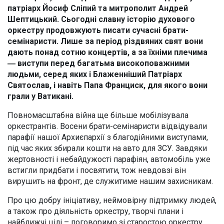
патріарх Йосиф Сліпий та митрополит Андрей
Шептицький. Сьогодні славну історію духового
оркестру продовжують писати сучасні брати-
семінаристи. Лише за період різдвяних свят вони
дають понад сотню концертів, а за їхніми плечима
― виступи перед багатьма високоповажними
людьми, серед яких і Блаженніший Патріарх
Святослав, і навіть Папа Франциск, для якого вони
грали у Ватикані.
Повномасштабна війна ще більше мобілізувала
оркестрантів. Восени брати-семінаристи відвідували
парафії нашої Архиєпархії з благодійними виступами,
під час яких збирали кошти на авто для ЗСУ. Завдяки
жертовності і небайдужості парафіян, автомобіль уже
встигли придбати і посвятити, тож невдовзі він
вирушить на фронт, де служитиме нашим захисникам.
Про цю добру ініціативу, неймовірну підтримку людей,
а також про діяльність оркестру, творчі плани і
найближчі цілі – поговоримо зі старостою оркестру