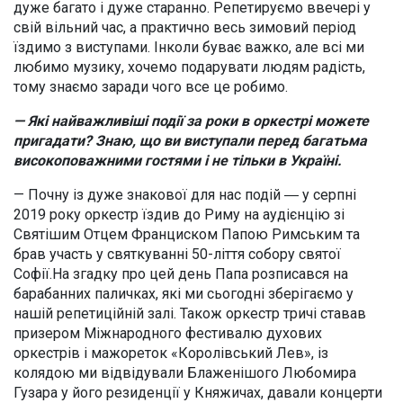
дуже багато і дуже старанно. Репетируємо ввечері у
свій вільний час, а практично весь зимовий період
їздимо з виступами. Інколи буває важко, але всі ми
любимо музику, хочемо подарувати людям радість,
тому знаємо заради чого все це робимо.
— Які найважливіші події за роки в оркестрі можете
пригадати? Знаю, що ви виступали перед багатьма
високоповажними гостями і не тільки в Україні.
— Почну із дуже знакової для нас подій ― у серпні
2019 року оркестр їздив до Риму на аудієнцію зі
Святішим Отцем Франциском Папою Римським та
брав участь у святкуванні 50-ліття собору святої
Софії.На згадку про цей день Папа розписався на
барабанних паличках, які ми сьогодні зберігаємо у
нашій репетиційній залі. Також оркестр тричі ставав
призером Міжнародного фестивалю духових
оркестрів і мажореток «Королівський Лев», із
колядою ми відвідували Блаженішого Любомира
Гузара у його резиденції у Княжичах, давали концерти