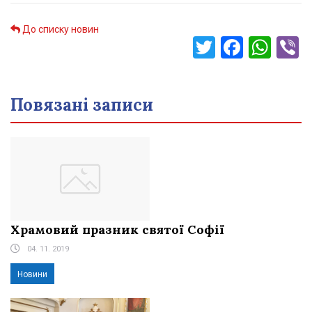
До списку новин
Twitter
Faceb
Wha
V
Повязані записи
Храмовий празник святої Софії
04. 11. 2019
Новини