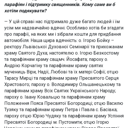
парафіян і підтримку священників. Кому саме ви б
хотіли подякувати?
— У цій справі нас підтримало дуже багато людей і їм
усім ми надзвичайно вдячні. Особливо хотів би згадати
про парафії, на яких ми і зібрали кошти для придбання
автомобіля. Наша щира вдячність: о. Ігорю Бойку –
ректору Львівської Духовної Семінарії та прихожанам
храму Святого Духа; настоятелю о. Ігорю Безкостому
та парафіянам храму свщмч. Йосафата; пароху о.
Андрію Корчагіну та парафіянам храму святих
мучениць Віри, Надії, Любові та їх матері Софії; отцю
Тарасу Мирці та парафіянам храму Пресвятого Серця
Христового; пароху о. Володимиру Ольшанецькому та
парафіянам храму Всіх Святих Українського Народу;
пароху о. Івану Ковальцю та парафіянам храму
Положення Пояса Пресвятої Богородиці; отцю Василю
Тузяку та парафіянам храму Петра і Павла с. Басівка;
пароху отцю Юрію Чудяку та парафіянам храму Успіння
Пресвятої Богородиці м. Пустомити; отцю Ігорю