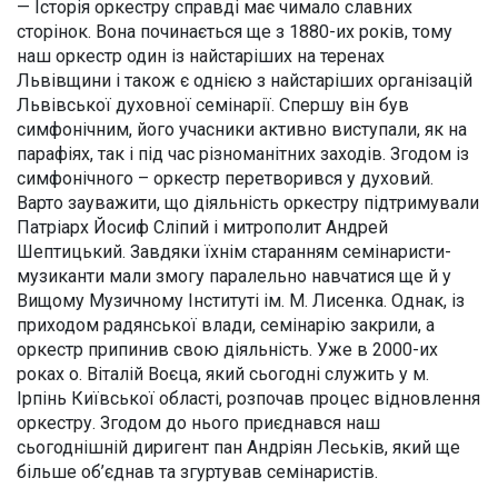
— Історія оркестру справді має чимало славних
сторінок. Вона починається ще з 1880-их років, тому
наш оркестр один із найстаріших на теренах
Львівщини і також є однією з найстаріших організацій
Львівської духовної семінарії. Спершу він був
симфонічним, його учасники активно виступали, як на
парафіях, так і під час різноманітних заходів. Згодом із
симфонічного – оркестр перетворився у духовий.
Варто зауважити, що діяльність оркестру підтримували
Патріарх Йосиф Сліпий і митрополит Андрей
Шептицький. Завдяки їхнім старанням семінаристи-
музиканти мали змогу паралельно навчатися ще й у
Вищому Музичному Інституті ім. М. Лисенка. Однак, із
приходом радянської влади, семінарію закрили, а
оркестр припинив свою діяльність. Уже в 2000-их
роках о. Віталій Воєца, який сьогодні служить у м.
Ірпінь Київської області, розпочав процес відновлення
оркестру. Згодом до нього приєднався наш
сьогоднішній диригент пан Андріян Леськів, який ще
більше об’єднав та згуртував семінаристів.