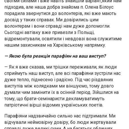
своїми силами і вже навіть знайшли варіант,який нам
підходив, але наша добра знайома п. Олена Білоус
порадила звернутися до волонтерів, які вже мають
досвід у таких справах. Ми довірились цим
волонтерам і вони справді нам дуже допомогли.
Сьогодні автівку вже привезли з Польщі,
відремонтували, освятили і невдовзі вона служитиме
нашим захисникам на Харківському напрямку.
— Якою була реакція парафіян на ваш виступ?
— Як я вже сказав, ми трішки переживали, як люди
сприймуть наш виступ, але всі парафіяни зустріли нас
дуже тепло, піднесено і радісно. Під час різдвяних
виступів між колядками ми віншуємо, тому довго
думали чим замінити їх в осінній період. Зійшлися на
тому, що брати-семінаристи декламуватимуть
патріотичні вірші відомих українських поетів.
Парафіяни надзвичайно сильно нас підтримали. Ми
відчували неймовірну довіру, бо люди жертвували
справді дуже великі суми. А на багатьох обличчях