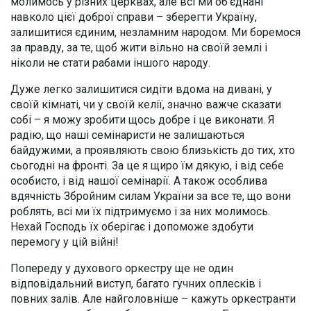
молимось у різних церквах, але всі ми об’єднані
навколо цієї доброї справи – зберегти Україну,
залишитися єдиним, незламним народом. Ми боремося
за правду, за те, щоб жити вільно на своїй землі і
ніколи не стати рабами іншого народу.
Дуже легко залишитися сидіти вдома на дивані, у
своїй кімнаті, чи у своїй келії, значно важче сказати
собі – я можу зробити щось добре і це виконати. Я
радію, що наші семінаристи не залишаються
байдужими, а проявляють свою близькість до тих, хто
сьогодні на фронті. За це я щиро їм дякую, і від себе
особисто, і від нашої семінарії. А також особлива
вдячність Збройним силам України за все те, що вони
роблять, всі ми їх підтримуємо і за них молимось.
Нехай Господь їх оберігає і допоможе здобути
перемогу у цій війні!
Попереду у духового оркестру ще не один
відповідальний виступ, багато гучних оплесків і
повних залів. Але найголовніше – кажуть оркестранти