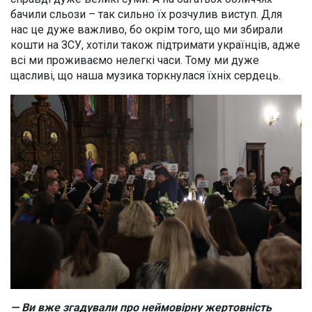
бачили сльози – так сильно їх розчулив виступ. Для
нас це дуже важливо, бо окрім того, що ми збирали
кошти на ЗСУ, хотіли також підтримати українців, адже
всі ми проживаємо нелегкі часи. Тому ми дуже
щасливі, що наша музика торкнулася їхніх сердець.
— Ви вже згадували про неймовірну жертовність