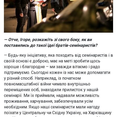
— Отче, Ігоре, розкажіть зі свого боку, як ви
поставились до такої ідеї братів-семінаристів?
— Будь-яку ініціативу, яка походить від семінаристів і в
своїй основі є доброю, має на меті зробити щось
хороше і благородне – ми завжди вітаємо і радо
підтримуємо. Сьогодні кожен із нас може допомагати
у різний спосіб. Наприклад, із початком
повномасштабної війни чимало внутрішньо
переміщених осіб, знаходили прилисток у нашій
семінарії. Ми їх приймали, надавали можливість
проживання, харчування, забезпечували усім
необхідним. Якщо наші семінаристи мали нагоду
поїхати у Центральну чи Східну Україну, на Харківщину