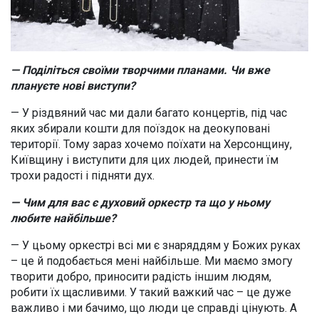
— Поділіться своїми творчими планами. Чи вже
плануєте нові виступи?
— У різдвяний час ми дали багато концертів, під час
яких збирали кошти для поїздок на деокуповані
території. Тому зараз хочемо поїхати на Херсонщину,
Київщину і виступити для цих людей, принести їм
трохи радості і підняти дух.
— Чим для вас є духовий оркестр та що у ньому
любите найбільше?
— У цьому оркестрі всі ми є знаряддям у Божих руках
– це й подобається мені найбільше. Ми маємо змогу
творити добро, приносити радість іншим людям,
робити їх щасливими. У такий важкий час – це дуже
важливо і ми бачимо, що люди це справді цінують. А