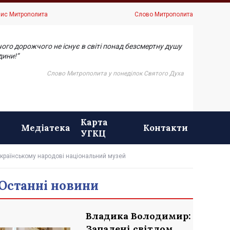
ис Митрополита
Слово Митрополита
чого дорожчого не існує в світі понад безсмертну душу
ини!”
Слово Митрополита у понеділок Святого Духа
Карта
Медіатека
Контакти
УГКЦ
українському народові національний музей
Останні новини
Владика Володимир:
Запалені світлом