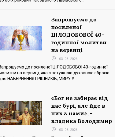
до 80-х роковин так званого Львівського...
Запрошуємо до
посиленої
ЦІЛОДОБОВОЇ 40-
годинної молитви
на вервиці
03. 08. 2026
Запрошуємо до посиленої ЦІЛОДОБОВОЇ 40-годинної
молитви на вервиці, яка є потужною духовною зброєю
для НАВЕРНЕННЯ ГРІШНИКІВ, МИРУ У...
«Бог не забирає від
нас бурі, але йде в
них з нами», -
владика Володимир
03. 08. 2026