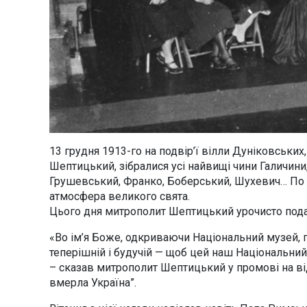
13 грудня 1913-го на подвір’ї вілли Дуніковських
Шептицький, зібралися усі найвищі чини Галичини,
Грушевський, Франко, Боберський, Шухевич… По 
атмосфера великого свята.
Цього дня митрополит Шептицький урочисто пода
«Во ім’я Боже, одкриваючи Національний музей, 
теперішній і будучій — щоб цей наш Національний
– сказав митрополит Шептицький у промові на від
вмерла Україна”.