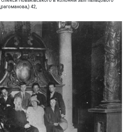
 Олекси Новаківського в колонній залі палацового
рагоманова,) 42,