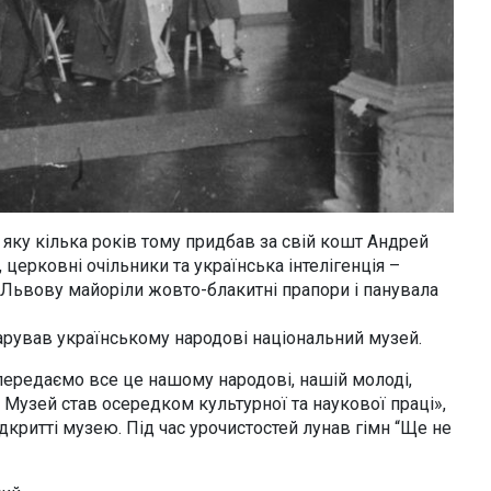
, яку кілька років тому придбав за свій кошт Андрей
 церковні очільники та українська інтелігенція –
Львову майоріли жовто-блакитні прапори і панувала
рував українському народові національний музей.
передаємо все це нашому народові, нашій молоді,
 Музей став осередком культурної та наукової праці»,
критті музею. Під час урочистостей лунав гімн “Ще не