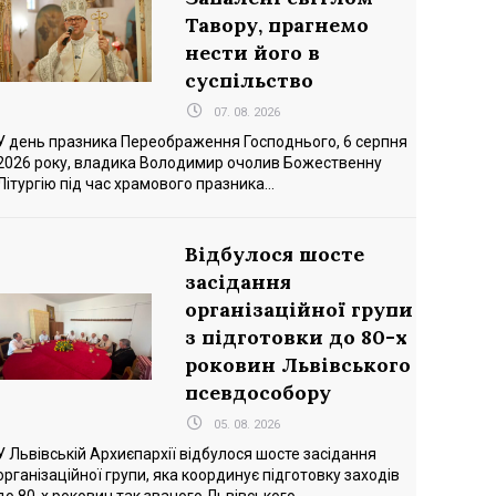
Тавору, прагнемо
нести його в
суспільство
07. 08. 2026
У день празника Переображення Господнього, 6 серпня
2026 року, владика Володимир очолив Божественну
Літургію під час храмового празника...
Відбулося шосте
засідання
організаційної групи
з підготовки до 80-х
роковин Львівського
псевдособору
05. 08. 2026
У Львівській Архиєпархії відбулося шосте засідання
організаційної групи, яка координує підготовку заходів