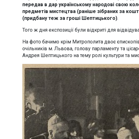
передав в дар українському народові свою ко
предметів мистецтва (раніше зібраних за кошт 
(придбану теж за гроші Шептицького)
.
Того ж дня експозиції були відкриті для відвідува
На фото бачимо крім Митрополита двоє єпископів
очільників м. Львова, голову парламенту та цісар
Андрея Шептицького на тему ролі культури та мис