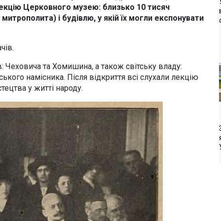
лекцію Церковного музею: близько 10 тисяч
митрополита) і будівлю, у якій їх могли експонувати
чів.
: Чеховича та Хомишина, а також світську владу:
ського намісника. Після відкриття всі слухали лекцію
тецтва у житті народу.