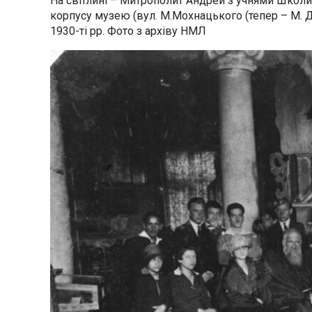
На світлині – Митрополит Андрей з учнями Школи
корпусу музею (вул. М.Мохнацького (тепер – М. Д
1930-ті рр. Фото з архіву НМЛ