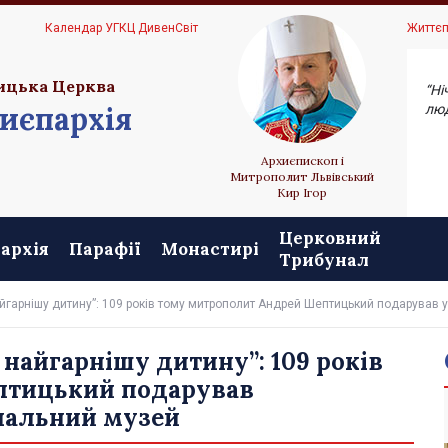
Ц
Календар УГКЦ ДивенСвіт
Життєп
ицька Церква
“Ні
иєпархія
люд
Архиєпископ і
Митрополит Львівський
Кир Ігор
Церковний
архія
Парафії
Монастирі
Трибунал
йгарнішу дитину”: 109 років тому митрополит Андрей Шептицький подарував 
 найгарнішу дитину”: 109 років
птицький подарував
нальний музей