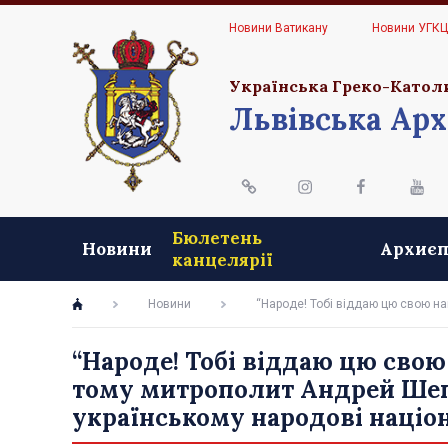
Новини Ватикану
Новини УГК
Українська Греко-Катол
Львівська Арх
Бюлетень
Новини
Архиєп
канцелярії
Новини
“Народе! Тобі віддаю цю свою на
“Народе! Тобі віддаю цю свою
тому митрополит Андрей Ше
українському народові націо