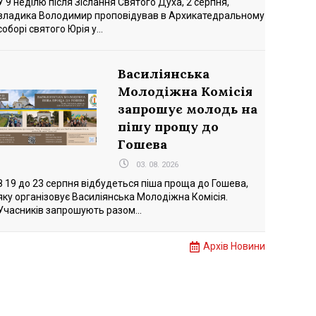
У 9 неділю після Зіслання Святого Духа, 2 серпня,
владика Володимир проповідував в Архикатедральному
соборі святого Юрія у...
Василіянська
Молодіжна Комісія
запрошує молодь на
пішу прощу до
Гошева
03. 08. 2026
З 19 до 23 серпня відбудеться піша проща до Гошева,
яку організовує Василіянська Молодіжна Комісія.
Учасників запрошують разом...
Архів Новини