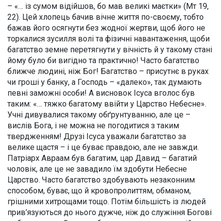
– «… із сумом відійшов, бо мав великі маєтки» (Мт 19,
22). Цей хлопець бачив вічне життя по-своєму, тобто
бажав його осягнути без жодної жертви, щоб його не
торкалися зусилля волі та фізичні навантаження, щоби
багатство земне перетягнути у вічність й у такому стані
йому було би вигідно та практично! Часто багатство
ближче людині, ніж Бог! Багатство – присутнє в руках
чи гроші у банку, а Господь – «далеко», так думають
певні заможні особи! А висновок Ісуса вголос був
таким: «… тяжко багатому ввійти у Царство Небесне».
Учні дивувалися такому обґрунтуванню, але це –
вислів Бога, і не можна не погодитися з таким
твердженням! Друзі Ісуса уважали багатство за
велике щастя – і це буває правдою, але не завжди.
Патріарх Авраам був багатим, цар Давид – багатий
чоловік, але це не завадило їм здобути Небесне
Царство. Часто багатство здобувають незаконним
способом, буває, що й кровопролиттям, обманом,
грішними хитрощами тощо. Потім більшість із людей
прив’язуються до нього дужче, ніж до служіння Богові