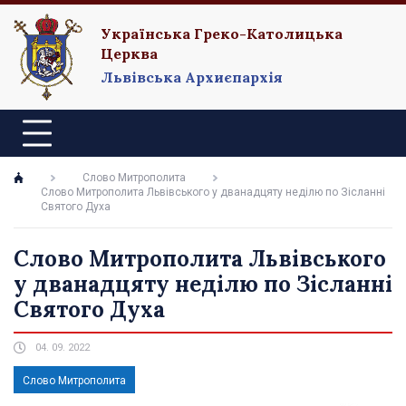
Українська Греко-Католицька
Церква
Львівська Архиєпархія
Слово Митрополита
Слово Митрополита Львівського у дванадцяту неділю по Зісланні
Святого Духа
Слово Митрополита Львівського
у дванадцяту неділю по Зісланні
Святого Духа
04. 09. 2022
Слово Митрополита