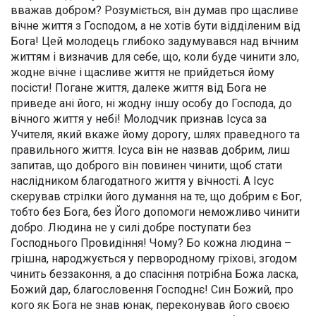
вважав добром? Розуміється, він думав про щасливе
вічне життя з Господом, а не хотів бути відділеним від
Бога! Цей молодець глибоко задумувався над вічним
життям і визначив для себе, що, коли буде чинити зло,
жодне вічне і щасливе життя не прийдеться йому
посісти! Погане життя, далеке життя від Бога не
приведе ані його, ні жодну іншу особу до Господа, до
вічного життя у небі! Молодчик признав Ісуса за
Учителя, який вкаже йому дорогу, шлях праведного та
правильного життя. Ісуса він не назвав добрим, лиш
запитав, що доброго він повинен чинити, щоб стати
наслідником благодатного життя у вічності. А Ісус
скерував стрілки його думання на те, що добрим є Бог,
тобто без Бога, без Його допомоги неможливо чинити
добро. Людина не у силі добре поступати без
Господнього Провидіння! Чому? Бо кожна людина –
грішна, народжується у первородному гріхові, згодом
чинить беззаконня, а до спасіння потрібна Божа ласка,
Божий дар, благословення Господнє! Син Божий, про
кого як Бога не знав юнак, переконував його своєю