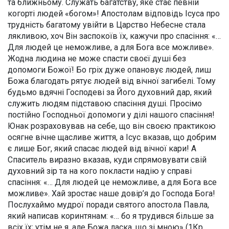
та ближньому. Служать багатству, яке стає певній
когорті людей «богом»! Апостолам відповідь Ісуса про
трудність багатому увійти в Царство Небесне стала
лякливою, хоч Він заспокоїв їх, кажучи про спасіння: «…
Для людей це неможливе, а для Бога все можливе».
Жодна людина не може спасти своєї душі без
допомоги Божої! Бо гріх дуже опановує людей, лиш
Божа благодать рятує людей від вічної загибелі. Тому
будьмо вдячні Господеві за Його духовний дар, який
служить людям підставою спасіння душі. Просімо
постійно Господньої допомоги у ділі нашого спасіння!
Юнак розраховував на себе, що він своєю практикою
осягне вічне щасливе життя, а Ісус вказав, що добрим
є лише Бог, який спасає людей від вічної кари! А
Спаситель виразно вказав, куди спрямовувати свій
духовний зір та на кого покласти надію у справі
спасіння: «… Для людей це неможливе, а для Бога все
можливе». Хай зростає наше довір’я до Господа Бога!
Послухаймо мудрої поради святого апостола Павла,
який написав коринтянам: «… бо я трудився більше за
всіх їх; утім не я, але Божа ласка, що зі мною» (1Кр