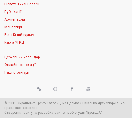
Бюлетень канцелярії
Публікації
Архиєпархія
Монастирі
Релігійний туризм
Карта УГКЦ
Церковний календар
Онлайн трансляції
Наші структури
© 2019 Українська Греко-Католицька Церква Львівська Архиєпархія. Усі
права застережено.
Створення сайту
та
розробка сайтів
-
веб студія
"Бренд-А"