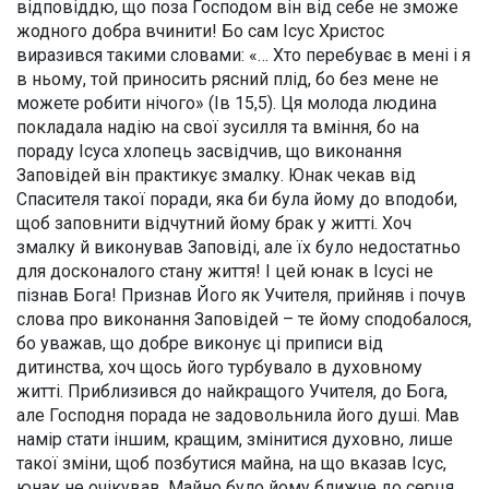
відповіддю, що поза Господом він від себе не зможе
жодного добра вчинити! Бо сам Ісус Христос
виразився такими словами: «… Хто перебуває в мені і я
в ньому, той приносить рясний плід, бо без мене не
можете робити нічого» (Ів 15,5). Ця молода людина
покладала надію на свої зусилля та вміння, бо на
пораду Ісуса хлопець засвідчив, що виконання
Заповідей він практикує змалку. Юнак чекав від
Спасителя такої поради, яка би була йому до вподоби,
щоб заповнити відчутний йому брак у житті. Хоч
змалку й виконував Заповіді, але їх було недостатньо
для досконалого стану життя! І цей юнак в Ісусі не
пізнав Бога! Признав Його як Учителя, прийняв і почув
слова про виконання Заповідей – те йому сподобалося,
бо уважав, що добре виконує ці приписи від
дитинства, хоч щось його турбувало в духовному
житті. Приблизився до найкращого Учителя, до Бога,
але Господня порада не задовольнила його душі. Мав
намір стати іншим, кращим, змінитися духовно, лише
такої зміни, щоб позбутися майна, на що вказав Ісус,
юнак не очікував. Майно було йому ближче до серця,