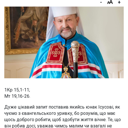
-
+
1Кр 15,1-11;
Мт 19,16-26.
Дуже цікавий запит поставив якийсь юнак Ісусові, як
чуємо з євангельського уривку, бо розумів, що має
щось доброго робити, щоб здобути життя вічне. Те, що
він робив досі, уважав чимсь малим чи взагалі не