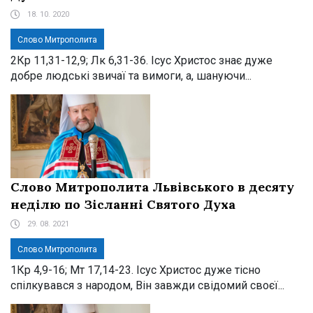
18. 10. 2020
Слово Митрополита
2Кр 11,31-12,9; Лк 6,31-36. Ісус Христос знає дуже
добре людські звичаї та вимоги, а, шануючи...
Слово Митрополита Львівського в десяту
неділю по Зісланні Святого Духа
29. 08. 2021
Слово Митрополита
1Кр 4,9-16; Мт 17,14-23. Ісус Христос дуже тісно
спілкувався з народом, Він завжди свідомий своєї...