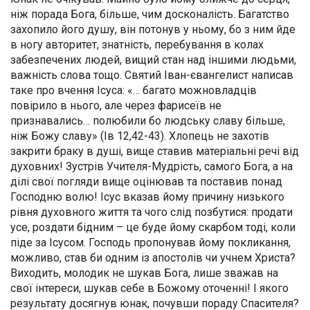
ніж порада Бога, більше, чим досконалість. Багатство
захопило його душу, він потонув у ньому, бо з ним йде
в ногу авторитет, знатність, перебування в колах
забезпечених людей, вищий стан над іншими людьми,
важність слова тощо. Святий Іван-євангелист написав
таке про вчення Ісуса: «… багато можновладців
повірило в нього, але через фарисеїв не
признавались… полюбили бо людську славу більше,
ніж Божу славу» (Ів 12,42-43). Хлопець не захотів
закрити браку в душі, вище ставив матеріальні речі від
духовних! Зустрів Учителя-Мудрість, самого Бога, а на
ділі свої погляди вище оцінював та поставив понад
Господню волю! Ісус вказав йому причину низького
рівня духовного життя та чого слід позбутися: продати
усе, роздати бідним – це буде йому скарбом тоді, коли
піде за Ісусом. Господь пропонував йому покликання,
можливо, став би одним із апостолів чи учнем Христа?
Виходить, молодик не шукав Бога, лише зважав на
свої інтереси, шукав себе в Божому оточенні! І якого
результату досягнув юнак, почувши пораду Спасителя?