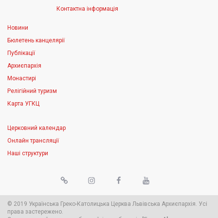
Контактна інформація
Новини
Бюлетень канцелярії
Публікації
Архиєпархія
Монастирі
Релігійний туризм
Карта УГКЦ
Церковний календар
Онлайн трансляції
Наші структури
© 2019 Українська Греко-Католицька Церква Львівська Архиєпархія. Усі
права застережено.