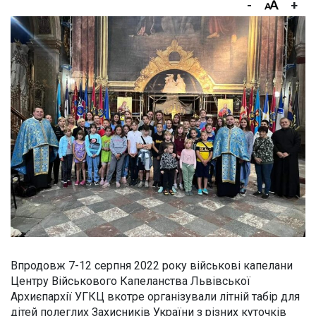
-
+
Впродовж 7-12 серпня 2022 року військові капелани
Центру Військового Капеланства Львівської
Архиєпархії УГКЦ вкотре організували літній табір для
дітей полеглих Захисників України з різних куточків