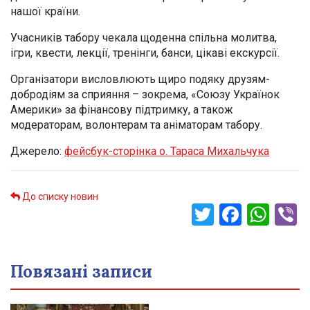
нашої країни.
Учасників табору чекала щоденна спільна молитва,
ігри, квести, лекції, тренінги, банси, цікаві екскурсії.
Організатори висловлюють щиро подяку друзям-
добродіям за сприяння – зокрема, «Союзу Українок
Америки» за фінансову підтримку, а також
модераторам, волонтерам та аніматорам табору.
Джерело:
фейсбук-сторінка о. Тараса Михальчука
До списку новин
Twitter
Faceb
Wha
V
Повязані записи