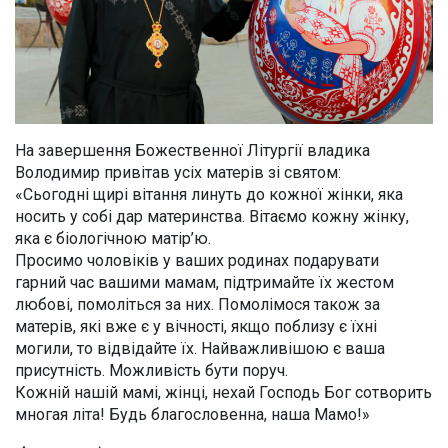
На завершення Божественної Літургії владика
Володимир привітав усіх матерів зі святом:
«Сьогодні щирі вітання линуть до кожної жінки, яка
носить у собі дар материнства. Вітаємо кожну жінку,
яка є біологічною матір’ю.
Просимо чоловіків у ваших родинах подарувати
гарний час вашими мамам, підтримайте їх жестом
любові, помоліться за них. Помолімося також за
матерів, які вже є у вічності, якщо поблизу є їхні
могили, то відвідайте їх. Найважливішою є ваша
присутність. Можливість бути поруч.
Кожній нашій мамі, жінці, нехай Господь Бог сотворить
многая літа! Будь благословенна, наша Мамо!»