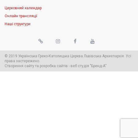
Церковний календар
Онлайн трансляції
Наші структури
© 2019 Українська Греко-Католицька Церква Львівська Архиєпархія. Усі
права застережено.
Створення сайту
та
розробка сайтів
-
веб студія
"Бренд-А"