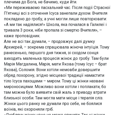
плечима до Бога, не бачимо, куди йти.
«Ми переживаємо пасхальний час. Після події Страсної
П’ятниці всі з оточення Ісуса занепали духом. Вчителя
покладено до гробу, а учні могли лише повторювати:
«А ми так надіялися!» Школа, яка почалася в Галилеї і
тривала 3 роки, ніби пропала зі смертю Вчителя», –
каже проповідник.
Але не всі так думали, – продовжує далі думку
Архиєрей, – зокрема спрацювала жіноча інтуїція. Тому
ранесенько, першого дня тижня, зі сходом сонця
виходить маленька процесія жінок до гробу. Там були
Марія Магдалина, Марія, мати Якова (тому Ісус – брат
Якова), Соломія. Вони хотіли немовби довершити
обряд похорону, згідно місцевої традиції намастити
тіло Ісуса пахощами – миром. Тому ці жінки названі
мироносицями. Можливо вони хотіли і поплакати, бо
там можна було виявити свій жаль з приводу втрати
близької особи. Там могла мати місце і терапія сліз.
Жінки цього ранку не думали про себе, не боялися
воїнів, які охороняли гріб.
«Люблячу жінку ніщо не може спинити. Так ці жінки