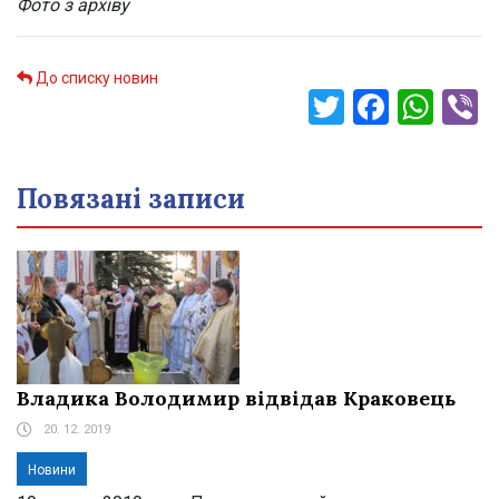
Фото з архіву
До списку новин
Twitter
Faceb
Wha
V
Повязані записи
Владика Володимир відвідав Краковець
20. 12. 2019
Новини