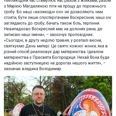
«Великодній час стимулює нас разом з жінками, разом
з Марією Магдалиною піти на прощу до порожнього
гробу. Бо наші «великодні очі» не дозволяють нам
стояти, бути лише спостерігачами Воскресіння, наші очі
заглядають до гробу, бачать також біль, терпіння.
Невипадково Воскреслий має на долонях рани, де
записані наші імена», – заохочує проповідник.
«Сьогодні, в другу неділю травня, у розпалі весни,
святкуємо День матері. Це свято кожної жінки, яка в
різний спосіб реалізовує дар материнства. Ідеалом
материнства є Пресвята Богородиця. Нехай Вона буде
надійною заступницею на дорогах нашого життя», –
зазначає владика Володимир.