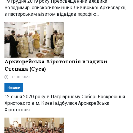
19 грудня 2019 року Преосвященний владика
Володимир, єпископ-помічник Львівської Архиєпархії,
з пастирським візитом відвідав парафію...
Архиєрейська Хірототонія владики
Степана (Суса)
15. 01. 2020
Новини
12 січня 2020 року в Патріаршому Соборі Воскресіння
Христового в м. Києві відбулася Архиєрейська
Хірототонія...