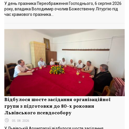
У день празника Переображення Господнього, 6 серпня 2026
року, владика Володимир очолив Божественну Літургію під
час храмового празника...
Відбулося шосте засідання організаційної
групи з підготовки до 80-х роковин
Львівського псевдособору
05. 08. 2026
У Львівській Архиєпархії відбулося шосте засідання