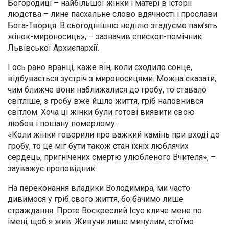
Богородиці – найбільшої жінки і матері в історії
людства – лине пасхальне слово вдячності і прослави
Бога-Творця. В сьогоднішню неділю згадуємо пам’ять
жінок-мироносиць», – зазначив єпископ-помічник
Львівської Архиєпархії.
І ось рано вранці, каже він, коли сходило сонце,
відбувається зустріч з мироносицями. Можна сказати,
чим ближче вони наближалися до гробу, то ставало
світліше, з гробу вже йшло життя, гріб наповнився
світлом. Хоча ці жінки були готові виявити свою
любов і пошану померлому.
«Коли жінки говорили про важкий камінь при вході до
гробу, то це міг бути також стан їхніх люблячих
сердець, пригнічених смертю улюбленого Вчителя», –
зауважує проповідник.
На переконання владики Володимира, ми часто
дивимося у гріб свого життя, бо бачимо лише
страждання. Проте Воскреслий Ісус кличе мене по
імені, щоб я жив. Живучи лише минулим, стоїмо