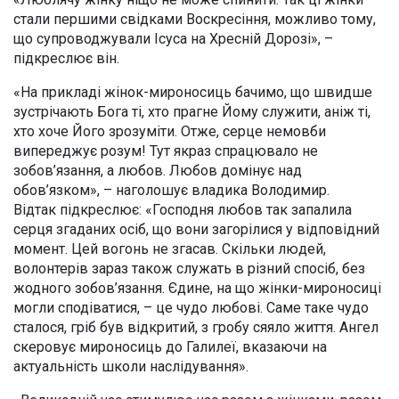
стали першими свідками Воскресіння, можливо тому,
що супроводжували Ісуса на Хресній Дорозі», –
підкреслює він.
«На прикладі жінок-мироносиць бачимо, що швидше
зустрічають Бога ті, хто прагне Йому служити, аніж ті,
хто хоче Його зрозуміти. Отже, серце немовби
випереджує розум! Тут якраз спрацювало не
зобов’язання, а любов. Любов домінує над
обов’язком», – наголошує владика Володимир.
Відтак підкреслює: «Господня любов так запалила
серця згаданих осіб, що вони загорілися у відповідний
момент. Цей вогонь не згасав. Скільки людей,
волонтерів зараз також служать в різний спосіб, без
жодного зобов’язання. Єдине, на що жінки-мироносиці
могли сподіватися, – це чудо любові. Саме таке чудо
сталося, гріб був відкритий, з гробу сяяло життя. Ангел
скеровує мироносиць до Галилеї, вказаючи на
актуальність школи наслідування».