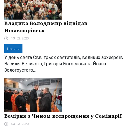
Владика Володимир відвідав
Новояворівськ
13. 02. 2020
Новини
У день свята Свв. трьох святителів, великих архиєреїв
Василія Великого, Григорія Богослова та Йоана
Золотоустого,...
Вечірня з Чином всепрощення у Семінарії
03. 03. 2020