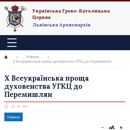
Українська Греко-Католицька
Церква
Львівська Архиєпархія
Новини
Х Всеукраїнська проща духовенства УГКЦ до Перемишлян
Х Всеукраїнська проща
духовенства УГКЦ до
Перемишлян
02. 06. 2021
Новини
-
+