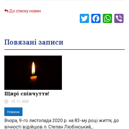
До списку новин
Twitter
Faceb
Wha
V
Повязані записи
Щирі співчуття!
10. 11. 2020
Новини
Вчора, 9-го листопада 2020 р. на 83-му році життя, до
вічності відійшов п. Степан Любінський,...