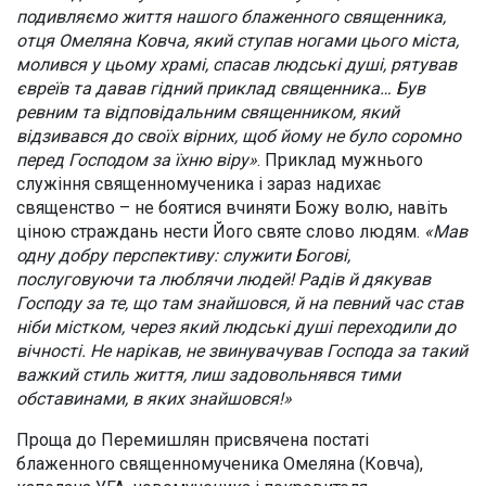
подивляємо життя нашого блаженного священника,
отця Омеляна Ковча, який ступав ногами цього міста,
молився у цьому храмі, спасав людські душі, рятував
євреїв та давав гідний приклад священника… Був
ревним та відповідальним священником, який
відзивався до своїх вірних, щоб йому не було соромно
перед Господом за їхню віру»
. Приклад мужнього
служіння священномученика і зараз надихає
священство – не боятися вчиняти Божу волю, навіть
ціною страждань нести Його святе слово людям.
«Мав
одну добру перспективу: служити Богові,
послуговуючи та люблячи людей! Радів й дякував
Господу за те, що там знайшовся, й на певний час став
ніби містком, через який людські душі переходили до
вічності. Не нарікав, не звинувачував Господа за такий
важкий стиль життя, лиш задовольнявся тими
обставинами, в яких знайшовся!»
Проща до Перемишлян присвячена постаті
блаженного священномученика Омеляна (Ковча),