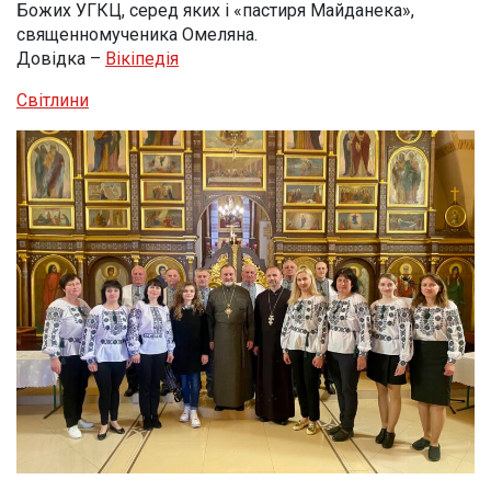
Божих УГКЦ, серед яких і «пастиря Майданека»,
священномученика Омеляна.
Довідка –
Вікіпедія
Світлини