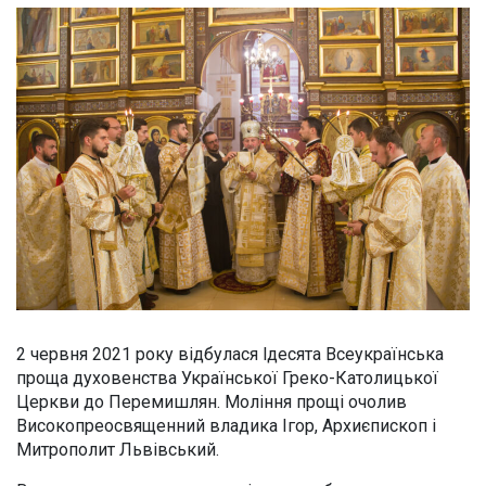
2 червня 2021 року відбулася lдесята Всеукраїнська
проща духовенства Української Греко-Католицької
Церкви до Перемишлян. Моління прощі очолив
Високопреосвященний владика Ігор, Архиєпископ і
Митрополит Львівський.