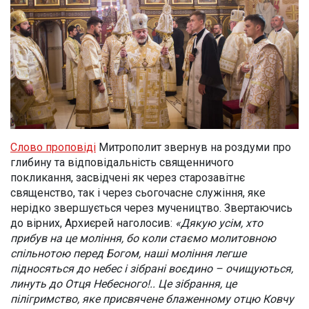
Слово проповіді
Митрополит звернув на роздуми про
глибину та відповідальність священничого
покликання, засвідчені як через старозавітнє
священство, так і через сьогочасне служіння, яке
нерідко звершується через мучеництво. Звертаючись
до вірних, Архиєрей наголосив:
«Дякую усім, хто
прибув на це моління, бо коли стаємо молитовною
спільнотою перед Богом, наші моління легше
підносяться до небес і зібрані воєдино – очищуються,
линуть до Отця Небесного!.. Це зібрання, це
пілігримство, яке присвячене блаженному отцю Ковчу