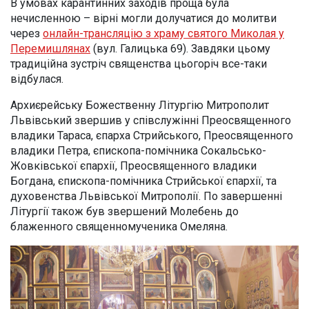
В умовах карантинних заходів проща була
нечисленною – вірні могли долучатися до молитви
через
онлайн-трансляцію з храму святого Миколая у
Перемишлянах
(вул. Галицька 69). Завдяки цьому
традиційна зустріч священства цьогоріч все-таки
відбулася.
Архиєрейську Божественну Літургію Митрополит
Львівський звершив у співслужінні Преосвященного
владики Тараса, єпарха Стрийського, Преосвященного
владики Петра, єпископа-помічника Сокальсько-
Жовківської єпархії, Преосвященного владики
Богдана, єпископа-помічника Стрийської єпархії, та
духовенства Львівської Митрополії. По завершенні
Літургії також був звершений Молебень до
блаженного священномученика Омеляна.