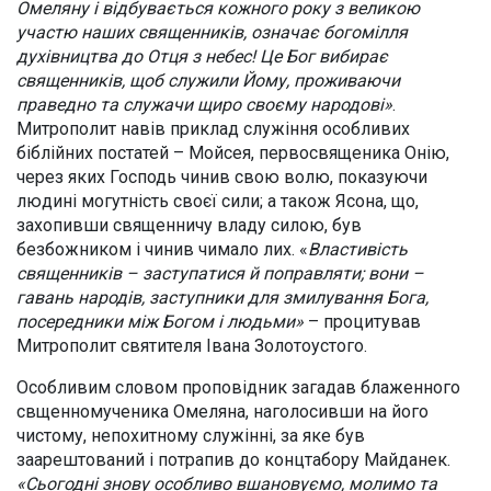
Омеляну і відбувається кожного року з великою
участю наших священників, означає богомілля
духівництва до Отця з небес! Це Бог вибирає
священників, щоб служили Йому, проживаючи
праведно та служачи щиро своєму народові»
.
Митрополит навів приклад служіння особливих
біблійних постатей – Мойсея, первосвященика Онію,
через яких Господь чинив свою волю, показуючи
людині могутність своєї сили; а також Ясона, що,
захопивши священничу владу силою, був
безбожником і чинив чимало лих. «
Властивість
священників – заступатися й поправляти; вони –
гавань народів, заступники для змилування Бога,
посередники між Богом і людьми»
– процитував
Митрополит святителя Івана Золотоустого.
Особливим словом проповідник загадав блаженного
свщенномученика Омеляна, наголосивши на його
чистому, непохитному служінні, за яке був
заарештований і потрапив до концтабору Майданек.
«Сьогодні знову особливо вшановуємо, молимо та