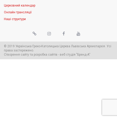
Церковний календар
Онлайн трансляції
Наші структури
© 2019 Українська Греко-Католицька Церква Львівська Архиєпархія. Усі
права застережено.
Створення сайту
та
розробка сайтів
-
веб студія
"Бренд-А"