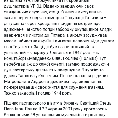
капелана УГА, новомученика і покровителя
душпастирів УГКЦ. Віддано звершуючи своє
священниче служіння, отець Омелян виступив на
захист євреїв під час німецької окупації Галичини –
рятував їх через хрещення і видання метрик про
здійснене Таїнство попри заборону окупаційної влади;
звернувся з листом до Гітлера, в якому засуджував
масові вбивства євреїв і вимагав дозволу відвідувати
євреїв у гетто. За ці дії був заарештований та
ув’язнений – спершу у Львові, а в 1943 році – в
концтаборі «Майданек» біля Любліна (Польща). Тут
перебував аж до самої смерті, таємно продовжуючи
душпастирську діяльність, звершував Літургію та
уділяв Таїнства ув’язненим. Попри старання родини і
Митрополита Андрея відмовився від звільнення,
пожертвувавши своє життя для служіння в’язням.
Тяжко захворів і помер 1944 року.
Під час пастирського візиту в Україну Святіший Отець
Папа Іван-Павло ІІ 27 червня 2001 року проголосив
блаженними 28 українських мучеників і вірних слуг