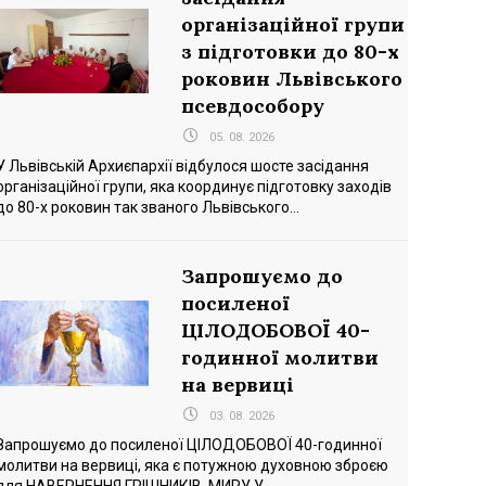
організаційної групи
з підготовки до 80-х
роковин Львівського
псевдособору
05. 08. 2026
У Львівській Архиєпархії відбулося шосте засідання
організаційної групи, яка координує підготовку заходів
до 80-х роковин так званого Львівського...
Запрошуємо до
посиленої
ЦІЛОДОБОВОЇ 40-
годинної молитви
на вервиці
03. 08. 2026
Запрошуємо до посиленої ЦІЛОДОБОВОЇ 40-годинної
k
sApp
ber
молитви на вервиці, яка є потужною духовною зброєю