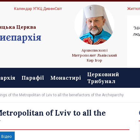
Ц
Календар УГКЦ ДивенСвіт
Життєп
ицька Церква
“Ні
иєпархія
люд
Архиєпископ і
Митрополит Львівський
Кир Ігор
Церковний
архія
Парафії
Монастирі
Трибунал
ings of the Metropolitan of Lviv to all the benefactors of the Archeparchy
etropolitan of Lviv to all the
y
Відео