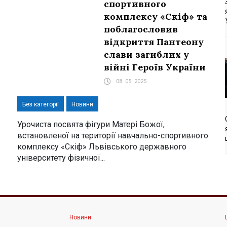
спортивного
комплексу «Скіф» та
поблагословив
відкриття Пантеону
слави загиблих у
війні Героїв України
08. 05. 2025
Без категорії
Новини
Урочиста посвята фігури Матері Божої,
встановленої на території навчально-спортивного
комплексу «Скіф» Львівського державного
університету фізичної...
Новини