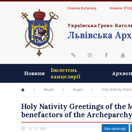
Новини Ватикану
Новини УГК
Українська Греко-Катол
Львівська Арх
Бюлетень
Новини
Архиєп
канцелярії
Медіа
Відео
Holy Nativity Greet
Holy Nativity Greetings of the M
benefactors of the Archeparch
25. 12. 2020
Без категорії