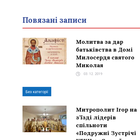
Повязані записи
Молитва за дар
батьківства в Домі
Милосердя святого
Миколая
03. 12. 2019
Без категорії
Митрополит Ігор на
з’їзді лідерів
спільноти
«Подружні Зустрічі