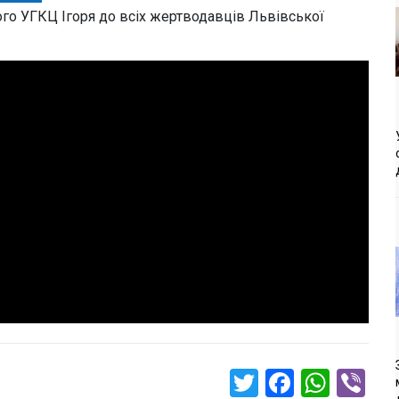
ого УГКЦ Ігоря до всіх жертводавців Львівської
Twitter
Faceboo
What
Vi