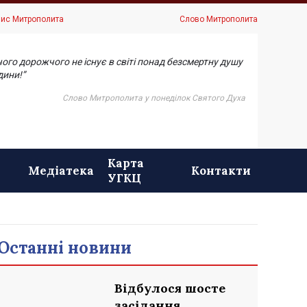
ис Митрополита
Слово Митрополита
чого дорожчого не існує в світі понад безсмертну душу
ини!”
Слово Митрополита у понеділок Святого Духа
Карта
Медіатека
Контакти
УГКЦ
Останні новини
Відбулося шосте
засідання