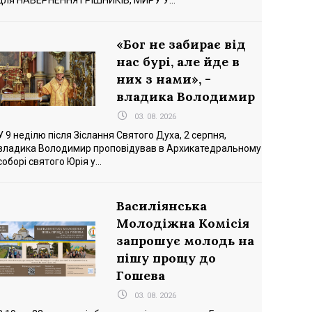
для НАВЕРНЕННЯ ГРІШНИКІВ, МИРУ У...
«Бог не забирає від
нас бурі, але йде в
них з нами», -
владика Володимир
03. 08. 2026
У 9 неділю після Зіслання Святого Духа, 2 серпня,
владика Володимир проповідував в Архикатедральному
соборі святого Юрія у...
Василіянська
Молодіжна Комісія
запрошує молодь на
пішу прощу до
Гошева
03. 08. 2026