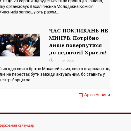
З 19 до 23 серпня відбудеться піша проща до Гошева,
яку організовує Василіянська Молодіжна Комісія.
Учасників запрошують разом...
ЧАС ПОКЛИКАНЬ НЕ
МИНУВ. Потрібно
лише повернутися
до педагогії Христа!
01. 08. 2026
Сьогодні свято братів Макавейських, свято старозавітнє,
яке не перестає бути завжди актуальним, бо ставить у
центрі борців за...
Архів Новини
Церковний календар