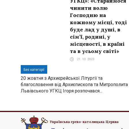
УГКЦ»: «Стараймося
чинити волю
Господню на
кожному місці, тоді
буде лад у душі, в
сім’ї, родині, у
місцевості, в країні
та в усьому світі»
21. 10. 2023
Без категорії
20 жовтня з Архиєрейської Літургії та
благословення від Архиєпископа та Митрополита
Львівського УГКЦ Ігоря розпочався...
Українська греко-католицька Церква