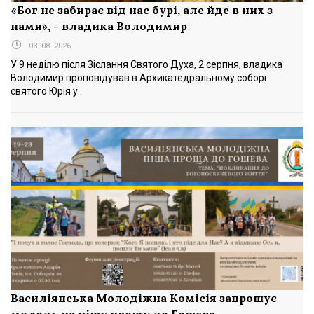
«Бог не забирає від нас бурі, але йде в них з
нами», - владика Володимир
03. 08. 2026
У 9 неділю після Зіслання Святого Духа, 2 серпня, владика
Володимир проповідував в Архикатедральному соборі
святого Юрія у...
Василіянська Молодіжна Комісія запрошує
молодь на пішу прощу до Гошева