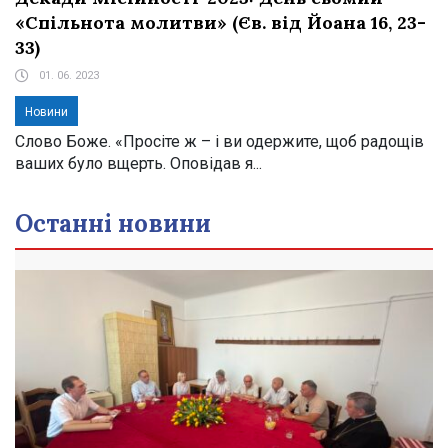
«Спільнота молитви» (Єв. від Йоана 16, 23-
33)
01. 06. 2023
Новини
Слово Боже. «Просіте ж – і ви одержите, щоб радощів
ваших було вщерть. Оповідав я...
Останні новини