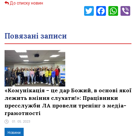
До списку новин
Twitter
Faceb
Wha
V
Повязані записи
«Комунікація – це дар Божий, в основі якої
лежить вміння слухати!»: Працівники
пресслужби ЛА провели тренінг з медіа-
грамотності
01. 05. 2023
Новини