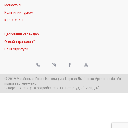
Монастирі
Релігійний туризм
Карта УГКЦ
Церковний календар
Онлайн трансляції
Наші структури
© 2019 Українська Греко-Католицька Церква Львівська Архиєпархія. Усі
права застережено.
Створення сайту
та
розробка сайтів
-
веб студія
"Бренд-А"