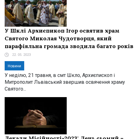
У Шклі Архиєпикоп Ігор освятив храм
Святого Миколая Чудотворця, який
парафіяльна громада зводила багато років
22. 05. 2023
Новини
У неділю, 21 травня, в смт Шкло, Архиєпископ і
Митрополит Львівський звершив освячення храму
Святого...
Декади Місійності-2023: День сьомий –