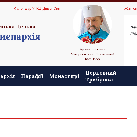
Ц
Календар УГКЦ ДивенСвіт
Життєп
ицька Церква
“Ні
иєпархія
люд
Архиєпископ і
Митрополит Львівський
Кир Ігор
Церковний
архія
Парафії
Монастирі
Трибунал