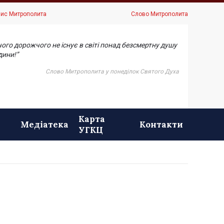
ис Митрополита
Слово Митрополита
чого дорожчого не існує в світі понад безсмертну душу
ини!”
Слово Митрополита у понеділок Святого Духа
Карта
Медіатека
Контакти
УГКЦ