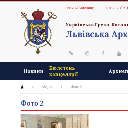
Новини Ватикану
Новини УГК
Українська Греко-Катол
Львівська Арх
Бюлетень
Новини
Архиєп
канцелярії
Медіа
Фото 2
Фото 2