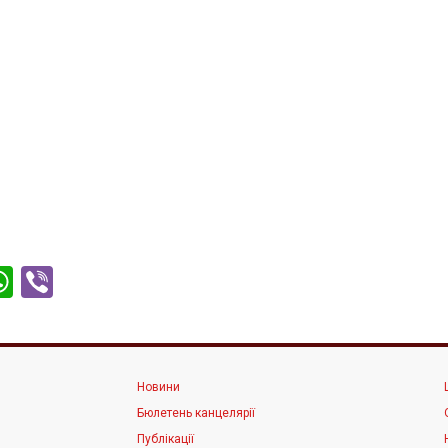
ter
acebook
WhatsApp
Viber
Новини
Бюлетень канцелярії
Публікації