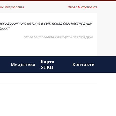
ис Митрополита
Слово Митрополита
чого дорожчого не існує в світі понад безсмертну душу
ини!”
Слово Митрополита у понеділок Святого Духа
Карта
Медіатека
Контакти
УГКЦ