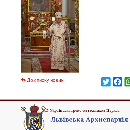
Twit
F
До списку новин
Українська греко-католицька Церква
Львівська Архиєпархія