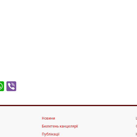
ter
acebook
WhatsApp
Viber
Новини
Бюлетень канцелярії
Публікації