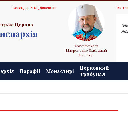
Ц
Календар УГКЦ ДивенСвіт
Життєп
ицька Церква
“Ні
иєпархія
люд
Архиєпископ і
Митрополит Львівський
Кир Ігор
Церковний
архія
Парафії
Монастирі
Трибунал