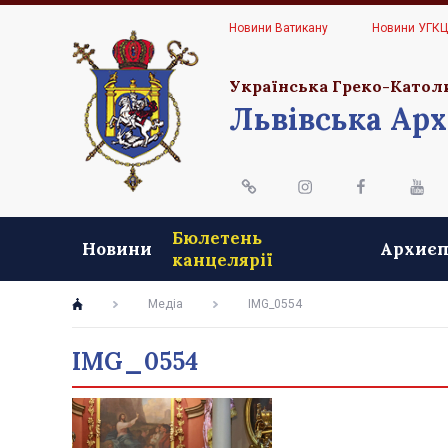
Новини Ватикану
Новини УГК
Українська Греко-Катол
Львівська Арх
Бюлетень
Новини
Архиєп
канцелярії
Медіа
IMG_0554
IMG_0554