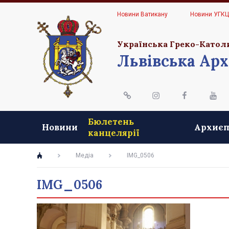
Новини Ватикану
Новини УГК
Українська Греко-Катол
Львівська Арх
Бюлетень
Новини
Архиєп
канцелярії
Медіа
IMG_0506
IMG_0506