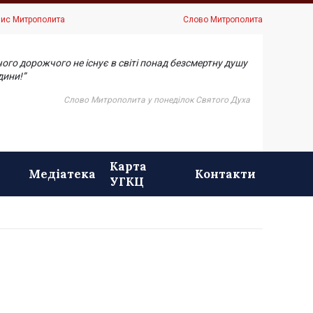
ис Митрополита
Слово Митрополита
чого дорожчого не існує в світі понад безсмертну душу
ини!”
Слово Митрополита у понеділок Святого Духа
Карта
Медіатека
Контакти
УГКЦ