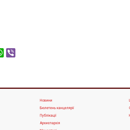
ter
acebook
WhatsApp
Viber
Новини
Бюлетень канцелярії
Публікації
Архиєпархія