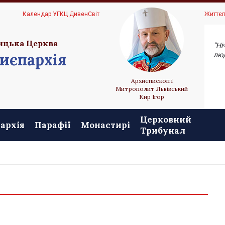
Ц
Календар УГКЦ ДивенСвіт
Життєп
ицька Церква
“Ні
иєпархія
люд
Архиєпископ і
Митрополит Львівський
Кир Ігор
Церковний
архія
Парафії
Монастирі
Трибунал