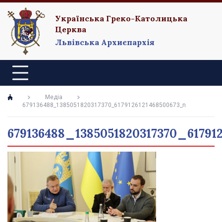
Українська Греко-Католицька
Церква
Львівська Архиєпархія
Медіа
679136488_1385051820317370_6179126121468500673_n
679136488_1385051820317370_61791