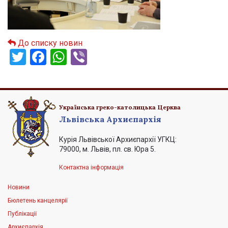
До списку новин
Twitter
Facebook
WhatsApp
Viber
Українська греко-католицька Церква
Львівська Архиєпархія
Курія Львівської Архиєпархії УГКЦ:
79000, м. Львів, пл. св. Юра 5.
Контактна інформація
Новини
Бюлетень канцелярії
Публікації
Архиєпархія