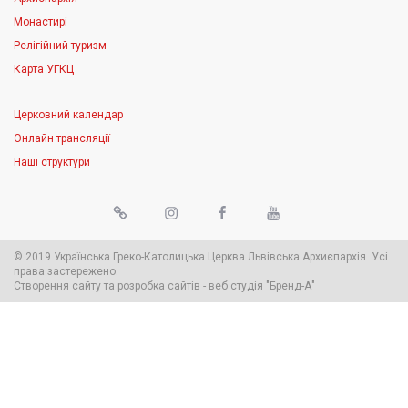
Монастирі
Релігійний туризм
Карта УГКЦ
Церковний календар
Онлайн трансляції
Наші структури
© 2019 Українська Греко-Католицька Церква Львівська Архиєпархія. Усі
права застережено.
Створення сайту
та
розробка сайтів
-
веб студія
"Бренд-А"