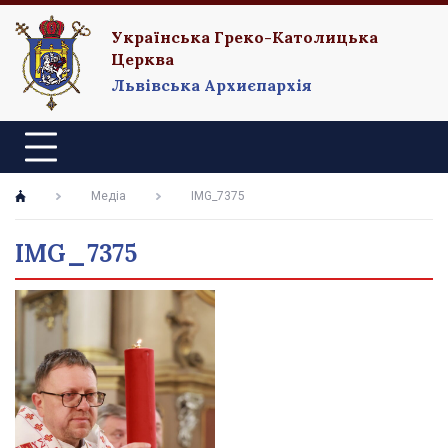
Українська Греко-Католицька
Церква
Львівська Архиєпархія
Медіа
IMG_7375
IMG_7375