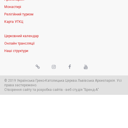
Монастирі
Релігійний туризм
Карта УГКЦ
Церковний календар
Онлайн трансляції
Наші структури
© 2019 Українська Греко-Католицька Церква Львівська Архиєпархія. Усі
права застережено.
Створення сайту
та
розробка сайтів
-
веб студія
"Бренд-А"