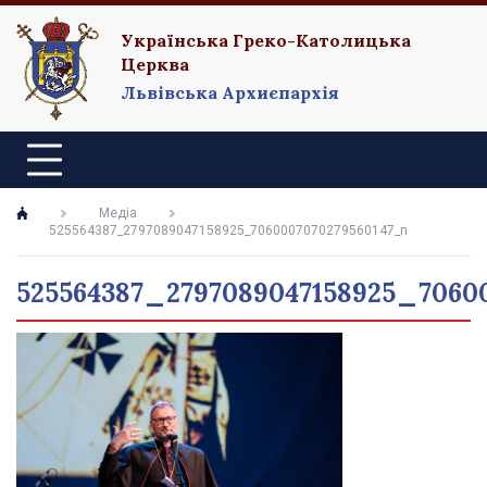
Українська Греко-Католицька
Церква
Львівська Архиєпархія
Медіа
525564387_2797089047158925_7060007070279560147_n
525564387_2797089047158925_7060