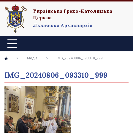
Українська Греко-Католицька
Церква
Львівська Архиєпархія
Медіа
IMG_20240806_093310_999
IMG_20240806_093310_999